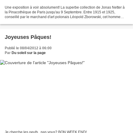
Une exposition à voir absolument! La superbe collection de Jonas Netter à
la Pinacothèque de Paris jusqu'au 9 Septembre. Entre 1915 et 1925,
conseillé par le marchand d'art polonais Léopold Zborowski, cet homme
discret a accumulé de trés belles oeuvres...
Joyeuses Pâques!
Publié le 08/04/2012 à 06:00
Par
Du soleil sur la page
Je cherche les oeufs...pas vous? BON WEEK END!