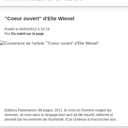
"Coeur ouvert" d'Elie Wiesel
Publié le 06/04/2012 à 15:19
Par
Du soleil sur la page
Editions Flammarion, 88 pages, 2011 Je crois en l'homme malgré les
hommes. Je crois dans le langage bien qu'il ait été meurtri, déformé et
perverti par les ennemis de l'humanité. Et je continue à m'accrocher aux
mots parce qu'il nous appartient de les...