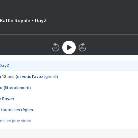
 Battle Royale - DayZ
 DayZ
 a 13 ans (et vous l'avez ignoré)
e (littéralement)
im Rayan
 toutes les règles
s les jeux vidéo
us choquant de Rockstar ? - Le scandale BULLY