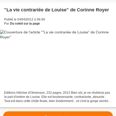
"La vie contrariée de Louise" de Corinne Royer
Publié le 04/04/2012 à 06:00
Par
Du soleil sur la page
Editions Héloïse d'Ormesson, 232 pages, 2012 Bien sûr, je ne révèlerai pas
la part d'ombre de Louise. Elle est bouleversante, contrariante, absurde .
Tout est dans cette chûte finale, bien évidemment....et c'est la gorge serrée
que je lis les dernières...