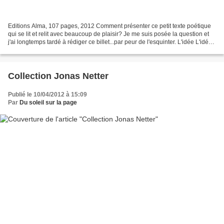
Editions Alma, 107 pages, 2012 Comment présenter ce petit texte poétique
qui se lit et relit avec beaucoup de plaisir? Je me suis posée la question et
j'ai longtemps tardé à rédiger ce billet...par peur de l'esquinter. L'idée L'idée
de partir était comme...
Collection Jonas Netter
Publié le 10/04/2012 à 15:09
Par
Du soleil sur la page