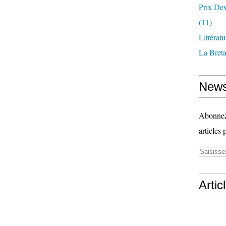
Prix Des
(11)
Littérat
La Bret
News
Abonnez-
articles 
Artic