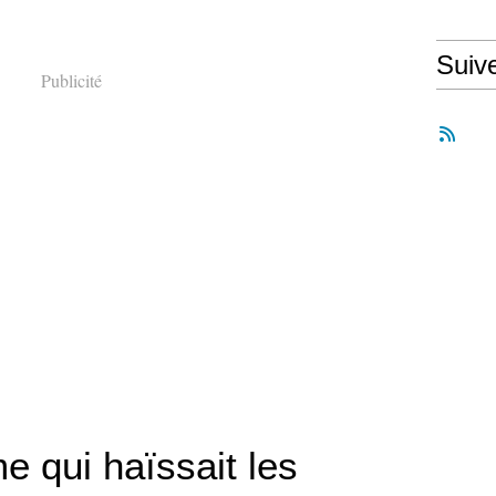
Suiv
Publicité
e qui haïssait les