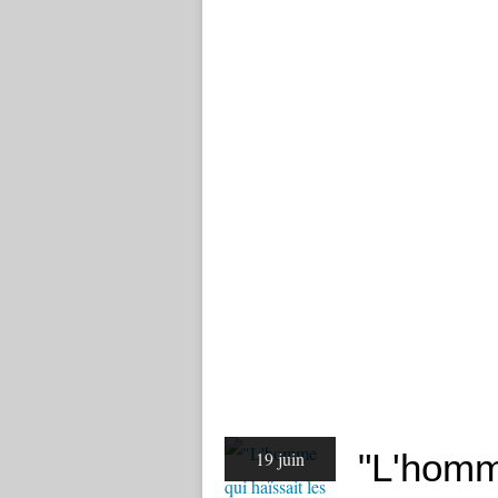
"L'homm
19 juin