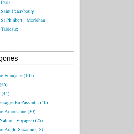
 Paris
 Saint-Petersbourg
St-Philibert---Morbihan-
 Tableaux
gories
ure Française
(101)
(46)
e
(44)
essages En Passant...
(40)
ure Américaine
(30)
nature - Voyages)
(25)
ure Anglo-Saxonne
(18)