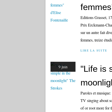
femmes"
Editions Grasset, 1
Prix Erckmann-Chatri
sur un autre fait d
femmes, treize étudi
LIRE LA SUITE
"Life is
9 juin
moonlig
Paroles et musiqu
TV singing about so
of or root more for t