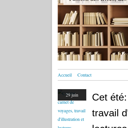
Accueil
Contact
Cet été
29 juin
travail d