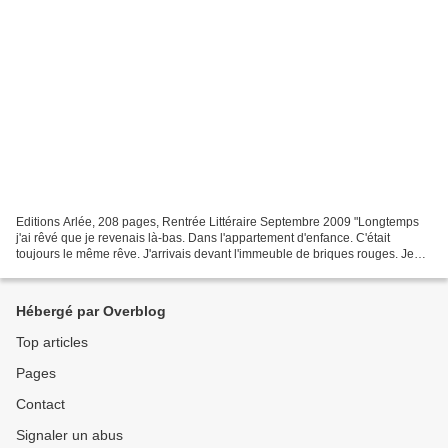
Editions Arlée, 208 pages, Rentrée Littéraire Septembre 2009 "Longtemps
j'ai rêvé que je revenais là-bas. Dans l'appartement d'enfance. C'était
toujours le même rêve. J'arrivais devant l'immeuble de briques rouges. Je
poussais la lourde porte de fer forgé...
Hébergé par Overblog
Top articles
Pages
Contact
Signaler un abus