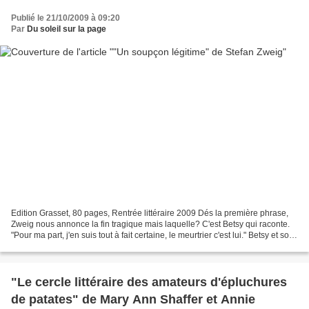
Publié le 21/10/2009 à 09:20
Par
Du soleil sur la page
Edition Grasset, 80 pages, Rentrée littéraire 2009 Dés la première phrase,
Zweig nous annonce la fin tragique mais laquelle? C'est Betsy qui raconte.
"Pour ma part, j'en suis tout à fait certaine, le meurtrier c'est lui." Betsy et son
mari forment un...
"Le cercle littéraire des amateurs d'épluchures
de patates" de Mary Ann Shaffer et Annie