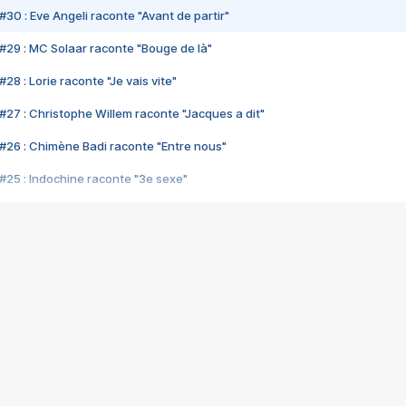
#30 : Eve Angeli raconte "Avant de partir"
#29 : MC Solaar raconte "Bouge de là"
28 : Lorie raconte "Je vais vite"
#27 : Christophe Willem raconte "Jacques a dit"
#26 : Chimène Badi raconte "Entre nous"
#25 : Indochine raconte "3e sexe"
#24 : Zaho raconte "C'est chelou"
#23 : Patrick Bruel raconte "Au café des délices"
#22 : Kyo raconte "Le chemin"
#21 : Nolwenn Leroy raconte "Cassé"
#20 : Patrick Hernandez raconte "Born to be alive"
#19 : Lorie raconte "Près de moi"