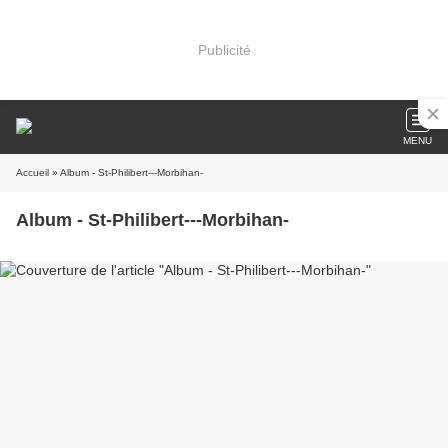
Publicité
MENU
Accueil
» Album - St-Philibert---Morbihan-
Album - St-Philibert---Morbihan-