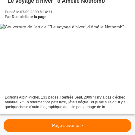
"Le voyage d'hiver" d'Amélie Nothomb
Publié le 07/09/2009 à 14:31
Par
Du soleil sur la page
Editions Albin Michel, 133 pages, Rentrée Sept. 2009 "Il n'y a pas d'échec
amoureux." En refermant ce petit livre, j'étais déçue...et je me suis dit, il y a
quelquechose d'auto-biographique dans le personnage de la
romancière...je ne m'étais pas trompée!...
Page suivante >