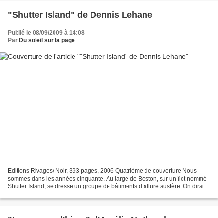
"Shutter Island" de Dennis Lehane
Publié le 08/09/2009 à 14:08
Par
Du soleil sur la page
Editions Rivages/ Noir, 393 pages, 2006 Quatrième de couverture Nous
sommes dans les années cinquante. Au large de Boston, sur un îlot nommé
Shutter Island, se dresse un groupe de bâtiments d’allure austère. On dirait
une forteresse. C’est un hôpital...