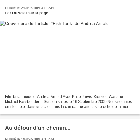
Publié le 21/09/2009 à 06:41
Par
Du soleil sur la page
Film britannique d' Andrea Arnold Avec Katie Jarvis, Kierston Wareing,
Mickael Fassbender,... Sorti en salles le 16 Septembre 2009 Nous sommes
en plein été, dans une cité, dans la campagne anglaise proche de la mer.
Cela devait être le Kent, ce fut l'Essex....
Au détour d'un chemin...
Publié le 19/09/2009 à 10:24