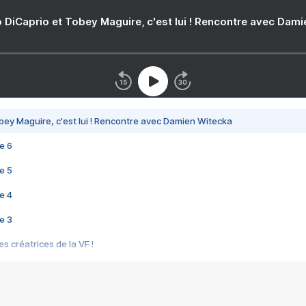
 DiCaprio et Tobey Maguire, c'est lui ! Rencontre avec Dam
bey Maguire, c'est lui ! Rencontre avec Damien Witecka
e 6
e 5
e 4
e 3
s créatrices de la VF !
e 2
e 1