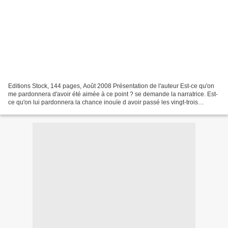
Editions Stock, 144 pages, Août 2008 Présentation de l'auteur Est-ce qu'on
me pardonnera d'avoir été aimée à ce point ? se demande la narratrice. Est-
ce qu'on lui pardonnera la chance inouïe d avoir passé les vingt-trois
premières années de sa vie au...