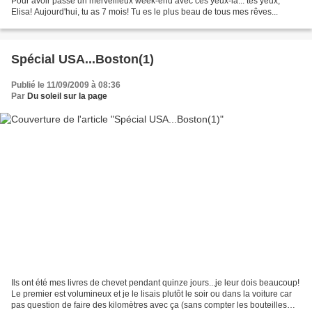
Pour avoir passé un merveilleux week-end avec ces yeux-là... tes yeux,
Elisa! Aujourd'hui, tu as 7 mois! Tu es le plus beau de tous mes rêves...
Spécial USA...Boston(1)
Publié le 11/09/2009 à 08:36
Par
Du soleil sur la page
Ils ont été mes livres de chevet pendant quinze jours...je leur dois beaucoup!
Le premier est volumineux et je le lisais plutôt le soir ou dans la voiture car
pas question de faire des kilomètres avec ça (sans compter les bouteilles