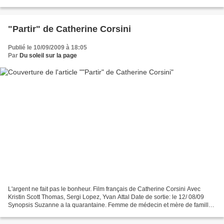
d'eau et tout ce qu'un...
"Partir" de Catherine Corsini
Publié le 10/09/2009 à 18:05
Par
Du soleil sur la page
L'argent ne fait pas le bonheur. Film français de Catherine Corsini Avec
Kristin Scott Thomas, Sergi Lopez, Yvan Attal Date de sortie: le 12/ 08/09
Synopsis Suzanne a la quarantaine. Femme de médecin et mère de famille,
elle habite dans le sud de la France,...