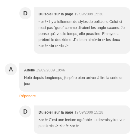
D
Du soleil sur la page
19/09/2009 15:30
<br /> Il y a tellement de styles de policiers. Celui-ci
n'est pas "gore" comme diraient les anglo-saxons. Je
pense qu'avec le temps, elle peaufine. Emmyne a
préféré le deuxième. J'ai bien aimé<br /> les deux...
<br /> <br /> <br />
A
Aifelle
19/09/2009 10:46
Noté depuis longtemps, j'espère bien arriver à lire la série un
jour.
Répondre
D
Du soleil sur la page
19/09/2009 15:28
<br /> C'est une lecture agréable. tu devrais y trouver
plaisir.<br /> <br /> <br />