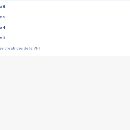
e 6
e 5
e 4
e 3
s créatrices de la VF !
e 2
e 1
e Mektoub My Love arrive enfin ! Rencontre avec Shaïn Boumedine et Sal
i : après Toni en famille
elle réalise le bouleversant Dites lui que je l'aime
ais ! Rencontre autour de Vie privée de Rebecca Zlotowski
 de Marguerite, Grave... Rencontre avec Ella Rumpf