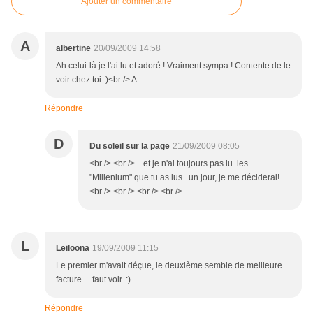
Ajouter un commentaire
A
albertine
20/09/2009 14:58
Ah celui-là je l'ai lu et adoré ! Vraiment sympa ! Contente de le
voir chez toi :)<br /> A
Répondre
D
Du soleil sur la page
21/09/2009 08:05
<br /> <br /> ...et je n'ai toujours pas lu les
"Millenium" que tu as lus...un jour, je me déciderai!
<br /> <br /> <br /> <br />
L
Leiloona
19/09/2009 11:15
Le premier m'avait déçue, le deuxième semble de meilleure
facture ... faut voir. :)
Répondre