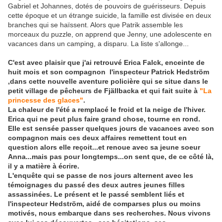
Gabriel et Johannes, dotés de pouvoirs de guérisseurs. Depuis
cette époque et un étrange suicide, la famille est divisée en deux
branches qui se haïssent. Alors que Patrik assemble les
morceaux du puzzle, on apprend que Jenny, une adolescente en
vacances dans un camping, a disparu. La liste s'allonge...
C'est avec plaisir que j'ai retrouvé Erica Falck, enceinte de
huit mois et son compagnon l'inspecteur Patrick Hedström
,dans cette nouvelle aventure policière qui se situe dans le
petit village de pêcheurs de Fjällbacka et qui fait suite à
"La
princesse des glaces"
.
La chaleur de l'été a remplacé le froid et la neige de l'hiver.
Erica qui ne peut plus faire grand chose, tourne en rond.
Elle est sensée passer quelques jours de vacances avec son
compagnon mais ces deux affaires remettent tout en
question alors elle reçoit...et renoue avec sa jeune soeur
Anna...mais pas pour longtemps...on sent que, de ce côté là,
il y a matière à écrire.
L'enquête qui se passe de nos jours alternent avec les
témoignages du passé des deux autres jeunes filles
assassinées. Le présent et le passé semblent liés et
l'inspecteur Hedström, aidé de comparses plus ou moins
motivés, nous embarque dans ses recherches. Nous vivons